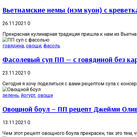
Вьетнамские немы (нэм куон) с кревет
26.11.2021
0
Прекрасная кулинарная традиция пришла к нам из Вьетнам
говядина
,
овощи
,
фасоль
Фасолевый суп ПП — с говядиной без к
23.11.2021
0
Сегодня я хочу поделиться с вами рецептом супа с консе
зелень
,
йогурт
,
овощи
Овощной боул – ПП рецепт Джейми Оли
13.11.2021
0
Чем этот рецепт овощного боула прекрасен, так это тем, чт