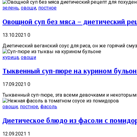
зелень
,
овощи
,
постное
Овощной суп без мяса – диетический ре
13.10.2021
0
Диетический веганский соус для риса, он же горячий смузи
курица
,
овощи
Тыквенный суп-пюре на курином бульон
17.09.2021
0
Тыквенный суп-пюре, эта всеми девочками и некоторыми
овощи
,
постное
,
фасоль
Диетическое блюдо из фасоли с помидо
12.09.2021
1