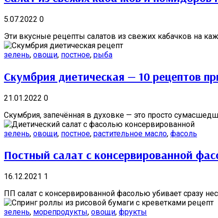
5.07.2022
0
Эти вкусные рецепты салатов из свежих кабачков на кажд
зелень
,
овощи
,
постное
,
рыба
Скумбрия диетическая — 10 рецептов пр
21.01.2022
0
Скумбрия, запечённая в духовке — это просто сумасшедше 
зелень
,
овощи
,
постное
,
растительное масло
,
фасоль
Постный салат с консервированной фас
16.12.2021
1
ПП салат с консервированной фасолью убивает сразу неск
зелень
,
морепродукты
,
овощи
,
фрукты