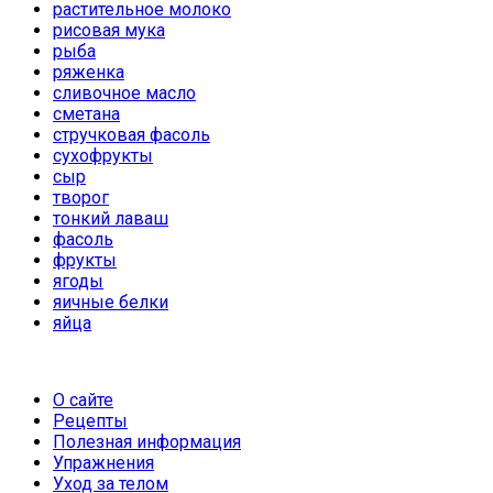
растительное молоко
рисовая мука
рыба
ряженка
сливочное масло
сметана
стручковая фасоль
сухофрукты
сыр
творог
тонкий лаваш
фасоль
фрукты
ягоды
яичные белки
яйца
О сайте
Рецепты
Полезная информация
Упражнения
Уход за телом