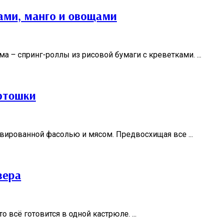
ками, манго и овощами
а – спринг-роллы из рисовой бумаги с креветками. ...
артошки
рвированной фасолью и мясом. Предвосхищая все ...
вера
о всё готовится в одной кастрюле. ...