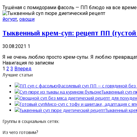
Тушёная с помидорами фасоль — ПП блюдо на все времена
йогурт
,
овощи
Тыквенный крем-суп: рецепт ПП (густой 
30.08.2021
1
Я не очень люблю просто крем-супы. Я люблю превращать 
Навигация по записям
1
2
3
Вперед
Лучшие статьи
Фасолевый суп ПП — с говядиной без
Тыквенный суп-п
Мисо-суп с тофу и шиитаке, адаптация с яп
Тыквенный крем
Группы в социальных сетях:
Из чего готовим?