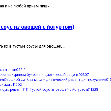
 и на любой приём пищи! ...
соус из овощей с йогуртом)
их в густые соусы для овощей, ...
 картошки
0
8214
юре на курином бульоне – диетический рецепт
0
2807
Овощной суп без мяса – диетический рецепт для похудения
0
1
онского
1
1502
-суп: рецепт ПП (густой соус из овощей с йогуртом)
1
1328