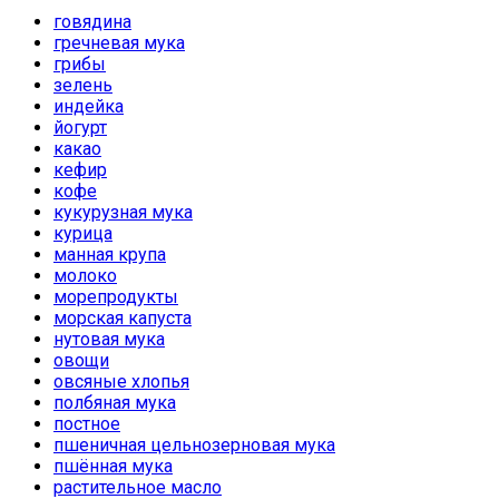
говядина
гречневая мука
грибы
зелень
индейка
йогурт
какао
кефир
кофе
кукурузная мука
курица
манная крупа
молоко
морепродукты
морская капуста
нутовая мука
овощи
овсяные хлопья
полбяная мука
постное
пшеничная цельнозерновая мука
пшённая мука
растительное масло