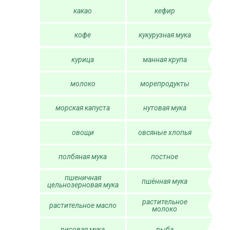
какао
кефир
кофе
кукурузная мука
курица
манная крупа
молоко
морепродукты
морская капуста
нутовая мука
овощи
овсяные хлопья
полбяная мука
постное
пшеничная
пшённая мука
цельнозерновая мука
растительное
растительное масло
молоко
рисовая мука
рыба