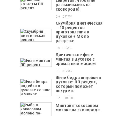
секретов, чтобы не
разваливались на
сковороде!
4
13704
Скумбрия диетическая
— 10 рецептов
приготовления в
духовке + МК по
разделке
0
13416
Диетическое филе
минтая в духовке с
ароматным маслом
1
10950
Филе бедра индейки в
духовке: ПП рецепт,
который поможет
похудеть
2
10588
Минтай в кокосовом
молоке на сковороде