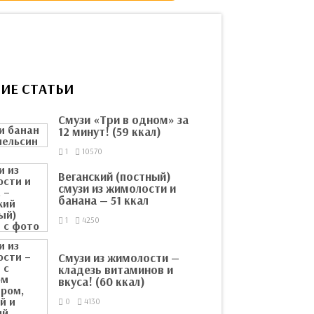
ИЕ СТАТЬИ
Смузи «Три в одном» за
12 минут! (59 ккал)
1
10570
Веганский (постный)
смузи из жимолости и
банана — 51 ккал
1
4250
Смузи из жимолости —
кладезь витаминов и
вкуса! (60 ккал)
0
4130