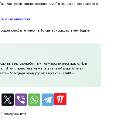
Разлила густой напиток по стаканам. Я в восторге от его красивого
соцсети, чтобы не потерять. Готовьте с удовольствием! Будьте
ерживать вес, употребляя мучное — просто невозможно. Но в
 кг. И поняла, что главное — знать из какой муки испечь и
вать — благодаря этому родился проект «ЛайнПП».
(Пока оценок нет)