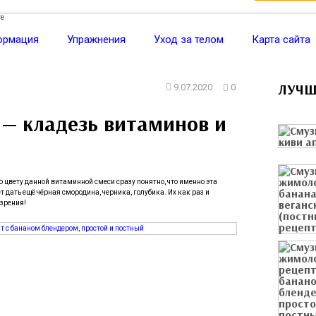
ормация
Упражнения
Уход за телом
Карта сайта
ЛУЧШ
9.07.2020
0
 — кладезь витаминов и
 цвету данной витаминной смеси сразу понятно, что именно эта
т дать ещё чёрная смородина, черника, голубика. Их как раз и
 зрения!