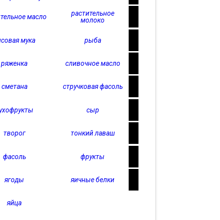
растительное
тельное масло
молоко
исовая мука
рыба
ряженка
сливочное масло
сметана
стручковая фасоль
ухофрукты
сыр
творог
тонкий лаваш
фасоль
фрукты
ягоды
яичные белки
яйца