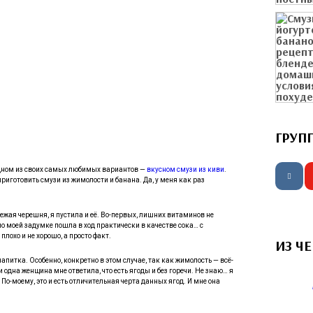
ГРУП
одном из своих самых любимых вариантов —
вкусном смузи из киви
.
риготовить смузи из жимолости и банана. Да, у меня как раз
вежая черешня, я пустила и её. Во-первых, лишних витаминов не
 по моей задумке пошла в ход практически в качестве сока… с
 плохо и не хорошо, а просто факт.
ИЗ Ч
апитка. Особенно, конкретно в этом случае, так как жимолость — всё-
и одна женщина мне ответила, что есть ягоды и без горечи. Не знаю… я
По-моему, это и есть отличительная черта данных ягод. И мне она