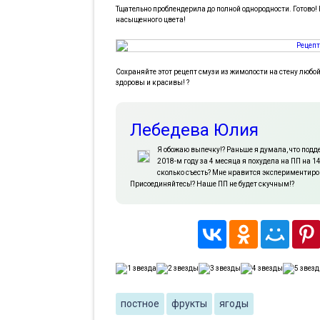
Тщательно проблендерила до полной однородности. Готово! 
насыщенного цвета!
Сохраняйте этот рецепт смузи из жимолости на стену любой 
здоровы и красивы! ?
Лебедева Юлия
Я обожаю выпечку!? Раньше я думала, что подд
2018-м году за 4 месяца я похудела на ПП на 14
сколько съесть? Мне нравится экспериментиро
Присоединяйтесь!? Наше ПП не будет скучным!?
постное
фрукты
ягоды