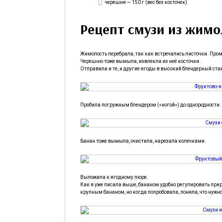
черешня — 150 г (вес без косточек)
Рецепт смузи из жим
Жимолость перебрала, так как встречались листочки. Про
Черешню тоже вымыла, извлекла из неё косточки.
Отправила и те, и другие ягоды в высокий блендерный ста
Пробила погружным блендером («ногой») до однородности.
Банан тоже вымыла, очистила, нарезала колечками.
Выложила к ягодному пюре.
Как я уже писала выше, бананом удобно регулировать прир
крупным бананом, но когда попробовала, поняла, что нужн