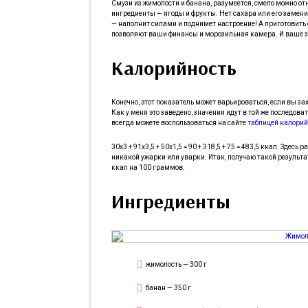
Смузи из жимолости и банана, разумеется, смело можно о
ингредиенты — ягоды и фрукты. Нет сахара или его замени
— наполнит силами и поднимет настроение! А приготовить 
позволяют ваши финансы и морозильная камера. И ваше здо
Калорийность
Конечно, этот показатель может варьироваться, если вы з
Как у меня это заведено, значения идут в той же последова
всегда можете воспользоваться на сайте
таблицей калорий
30х3 + 91х3,5 + 50х1,5 = 90 + 318,5 + 75 = 483,5 ккал. Здесь 
никакой ужарки или уварки. Итак, получаю такой результат
ккал на 100 граммов.
Ингредиенты
жимолость — 300 г
банан — 350 г