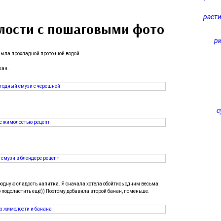
расти
олости с пошаговыми фото
р
мыла прохладной проточной водой.
кан.
с
одную сладость напитка. Я сначала хотела обойтись одним весьма
о подсластить ещё)) Поэтому добавила второй банан, поменьше.