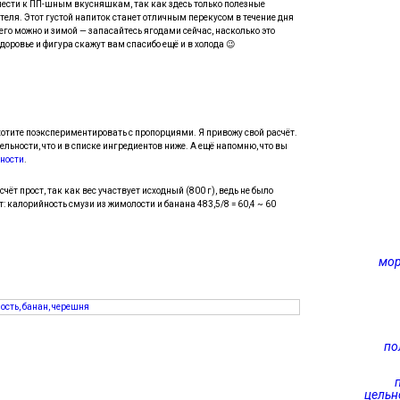
тнести к ПП-шным вкусняшкам, так как здесь только полезные
теля. Этот густой напиток станет отличным перекусом в течение дня
его можно и зимой — запасайтесь ягодами сейчас, насколько это
ровье и фигура скажут вам спасибо ещё и в холода 😉
ахотите поэкспериментировать с пропорциями. Я привожу свой расчёт.
тельности, что и в списке ингредиентов ниже. А ещё напомню, что вы
ности
.
расчёт прост, так как вес участвует исходный (800 г), ведь не было
: калорийность смузи из жимолости и банана 483,5/8 = 60,4 ~ 60
мор
по
цельн