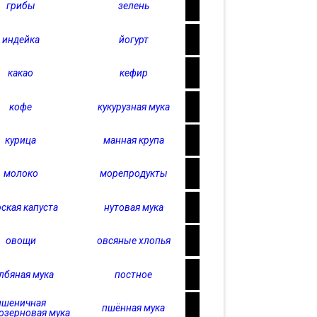
грибы
зелень
индейка
йогурт
какао
кефир
кофе
кукурузная мука
курица
манная крупа
молоко
морепродукты
ская капуста
нутовая мука
овощи
овсяные хлопья
лбяная мука
постное
пшеничная
пшённая мука
озерновая мука