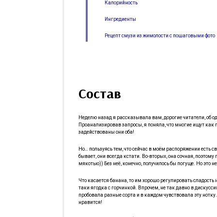
Калорийность
Ингредиенты
Рецепт смузи из жимолости с пошаговыми фото
Состав
Неделю назад я рассказывала вам, дорогие читатели, об 
Проанализировав запросы, я поняла, что многие ищут как п
задействованы они оба!
Но… пользуясь тем, что сейчас в моём распоряжении есть с
бывает, они всегда кстати. Во-вторых, она сочная, поэтому
мякотью)) Без неё, конечно, получилось бы погуще. Но это не
Что касается банана, то им хорошо регулировать сладость н
таки ягодка с горчинкой. Впрочем, не так давно в дискусси
пробовала разные сорта и в каждом чувствовала эту нотку. 
нравится!