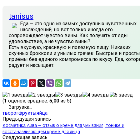
tanisus
Еда — это одно из самых доступных чувственных
наслаждений, но вот только иногда его
сопровождает чувство вины. Как получать от еды
удовольствие, а не чувство вины?
Есть вкусную, красивую и полезную пищу. Никаких
скучных брокколи и унылых гречек. Быстрые и прост
приёмы без единого компромисса по вкусу. Еда, котор
радует и насыщает.
(
1
оценок, среднее:
5,00
из 5)
Загрузка...
творог
фрукты
яйца
Предыдущая запись
Косметика Айва — отзыв о креме для умывания, тонике и
восстанавливающем креме для лица
Следующая запись