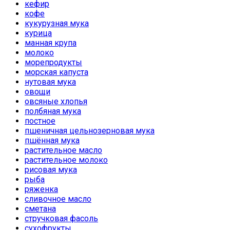
кефир
кофе
кукурузная мука
курица
манная крупа
молоко
морепродукты
морская капуста
нутовая мука
овощи
овсяные хлопья
полбяная мука
постное
пшеничная цельнозерновая мука
пшённая мука
растительное масло
растительное молоко
рисовая мука
рыба
ряженка
сливочное масло
сметана
стручковая фасоль
сухофрукты