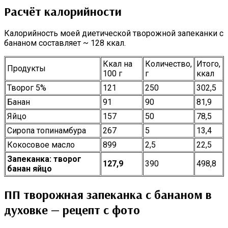
Расчёт калорийности
Калорийность моей диетической творожной запеканки с
бананом составляет ~ 128 ккал.
Ккал на
Количество,
Итого,
Продукты
100 г
г
ккал
Творог 5%
121
250
302,5
Банан
91
90
81,9
Яйцо
157
50
78,5
Сиропа топинамбура
267
5
13,4
Кокосовое масло
899
2,5
22,5
Запеканка: творог
127,9
390
498,8
банан яйцо
ПП творожная запеканка с бананом в
духовке — рецепт с фото