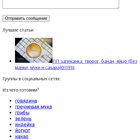
Лучшие статьи
ПП запеканка: творог, банан, яйцо (без
манки, муки и сахара)
0
11914
Группы в социальных сетях:
Из чего готовим?
говядина
гречневая мука
грибы
зелень
индейка
йогурт
какао